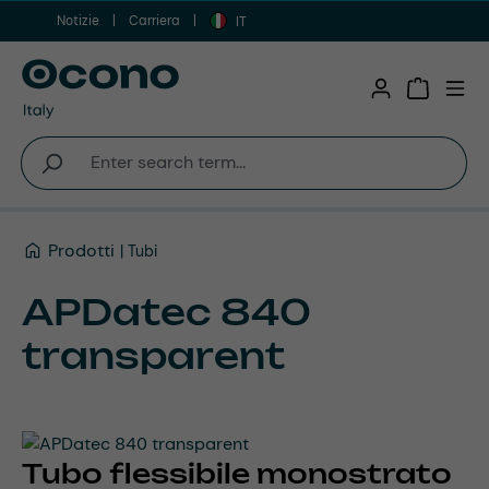
Notizie
Carriera
Vai al contenuto principale
IT
Shopping 
Prodotti
Tubi
APDatec 840
transparent
Tubo flessibile monostrato