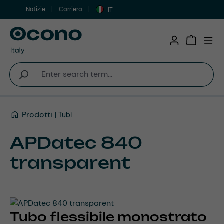
Notizie
Carriera
Vai al contenuto principale
IT
Shopping 
Prodotti
Tubi
APDatec 840
transparent
Tubo flessibile monostrato