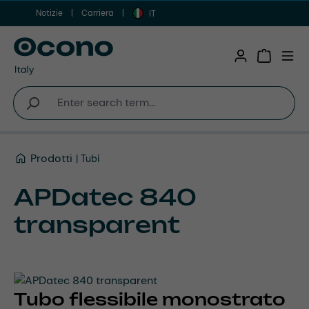
Notizie
Carriera
Vai al contenuto principale
IT
Shopping 
Prodotti
Tubi
APDatec 840
transparent
Tubo flessibile monostrato