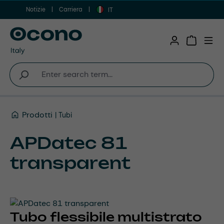
Notizie
Carriera
Vai al contenuto principale
IT
Shopping 
Prodotti
Tubi
APDatec 81
transparent
Tubo flessibile multistrato