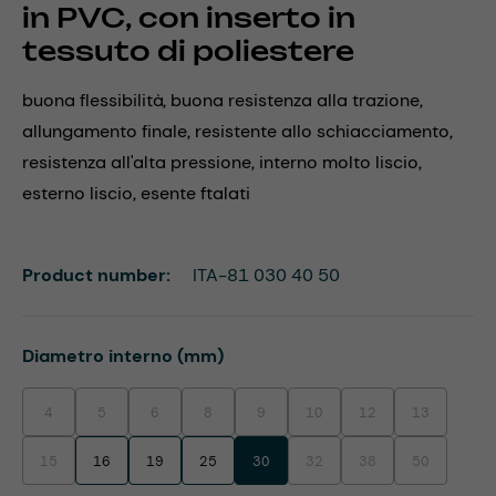
in PVC, con inserto in
tessuto di poliestere
buona flessibilità, buona resistenza alla trazione,
allungamento finale, resistente allo schiacciamento,
resistenza all'alta pressione, interno molto liscio,
esterno liscio, esente ftalati
Product number:
ITA-81 030 40 50
Select
Diametro interno (mm)
4
5
6
8
9
10
12
13
(This option is currently unavailable.)
(This option is currently unavailable.)
(This option is currently unavailable.)
(This option is currently unavailable.)
(This option is currently unavailable.)
(This option is currently unavaila
(This option is currentl
(This option i
15
16
19
25
30
32
38
50
(This option is currently unavailable.)
(This option is currently unavaila
(This option is currentl
(This option i