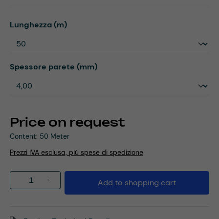
Select
Lunghezza (m)
Select
Spessore parete (mm)
Price on request
Content:
50 Meter
Prezzi IVA esclusa, più spese di spedizione
Product Quantity: Enter the desired amou
Add to shopping cart