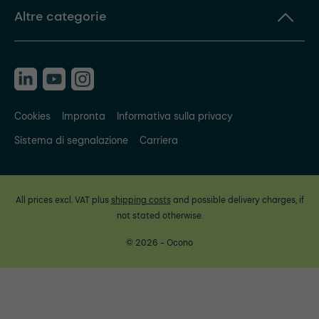
Altre categorie
Cookies
Impronta
Informativa sulla privacy
Sistema di segnalazione
Carriera
All prices excl. VAT plus
shipping costs
and possible delivery charges, if
not stated otherwise.
© 2026 - Ocono