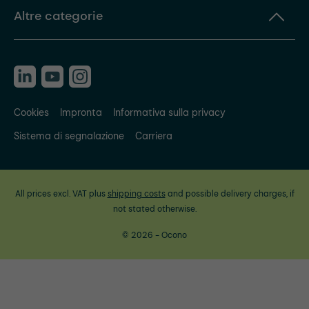
Altre categorie
Cookies
Impronta
Informativa sulla privacy
Sistema di segnalazione
Carriera
All prices excl. VAT plus
shipping costs
and possible delivery charges, if
not stated otherwise.
© 2026 - Ocono