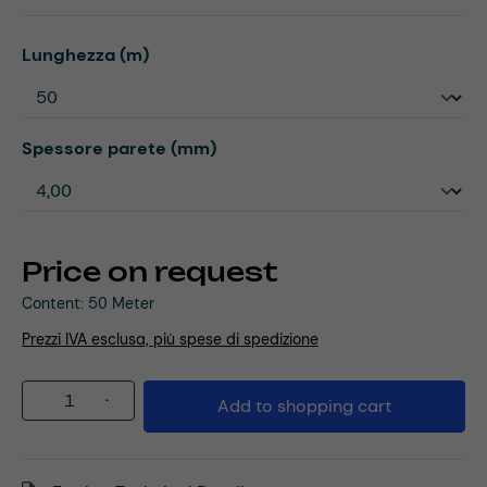
Select
Lunghezza (m)
Select
Spessore parete (mm)
Price on request
Content:
50 Meter
Prezzi IVA esclusa, più spese di spedizione
Product Quantity: Enter the desired amou
Add to shopping cart