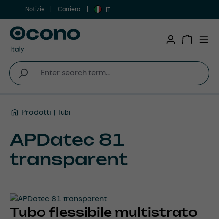
Notizie
Carriera
Vai al contenuto principale
IT
Shopping 
Prodotti
Tubi
APDatec 81
transparent
Tubo flessibile multistrato