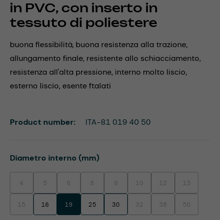
in PVC, con inserto in
tessuto di poliestere
buona flessibilità, buona resistenza alla trazione,
allungamento finale, resistente allo schiacciamento,
resistenza all'alta pressione, interno molto liscio,
esterno liscio, esente ftalati
Product number:
ITA-81 019 40 50
Select
Diametro interno (mm)
4
5
6
8
9
10
12
13
(This option is currently unavailable.)
(This option is currently unavailable.)
(This option is currently unavailable.)
(This option is currently unavailable.)
(This option is currently unavailable.)
(This option is currently unavaila
(This option is currentl
(This option i
15
16
19
25
30
32
38
50
(This option is currently unavailable.)
(This option is currently unavaila
(This option is currentl
(This option i