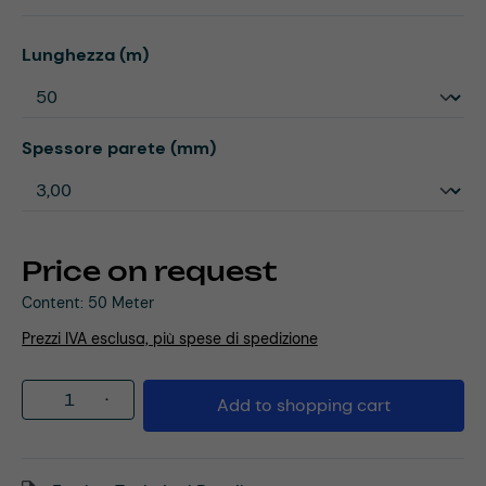
Select
Lunghezza (m)
Select
Spessore parete (mm)
Price on request
Content:
50 Meter
Prezzi IVA esclusa, più spese di spedizione
Product Quantity: Enter the desired amou
Add to shopping cart