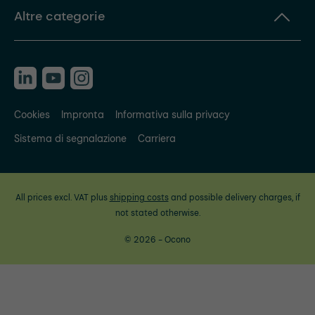
Altre categorie
Cookies
Impronta
Informativa sulla privacy
Sistema di segnalazione
Carriera
All prices excl. VAT plus
shipping costs
and possible delivery charges, if
not stated otherwise.
© 2026 - Ocono