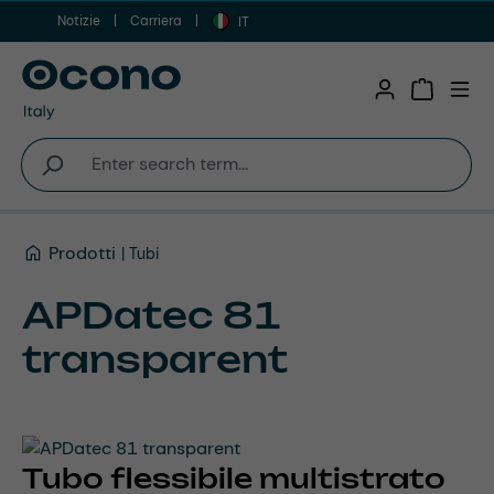
Notizie
Carriera
Vai al contenuto principale
IT
Shopping 
Prodotti
Tubi
APDatec 81
transparent
Tubo flessibile multistrato