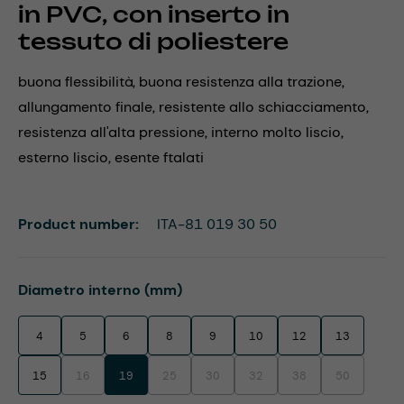
in PVC, con inserto in
tessuto di poliestere
buona flessibilità, buona resistenza alla trazione,
allungamento finale, resistente allo schiacciamento,
resistenza all'alta pressione, interno molto liscio,
esterno liscio, esente ftalati
Product number:
ITA-81 019 30 50
Select
Diametro interno (mm)
4
5
6
8
9
10
12
13
15
16
19
25
30
32
38
50
(This option is currently unavailable.)
(This option is currently unavailable.)
(This option is currently unavailable.)
(This option is currently unavaila
(This option is currentl
(This option i