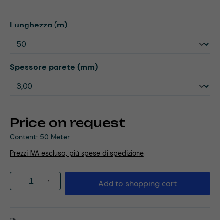
Select
Lunghezza (m)
Select
Spessore parete (mm)
Price on request
Content:
50 Meter
Prezzi IVA esclusa, più spese di spedizione
Product Quantity: Enter the desired amou
Add to shopping cart