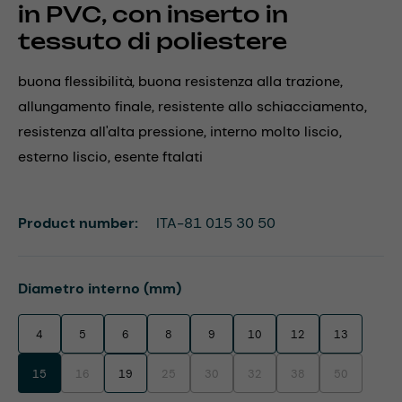
in PVC, con inserto in
tessuto di poliestere
buona flessibilità, buona resistenza alla trazione,
allungamento finale, resistente allo schiacciamento,
resistenza all'alta pressione, interno molto liscio,
esterno liscio, esente ftalati
Product number:
ITA-81 015 30 50
Select
Diametro interno (mm)
4
5
6
8
9
10
12
13
15
16
19
25
30
32
38
50
(This option is currently unavailable.)
(This option is currently unavailable.)
(This option is currently unavailable.)
(This option is currently unavaila
(This option is currentl
(This option i