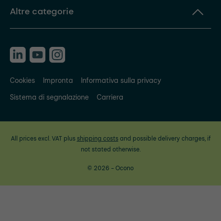
Altre categorie
Cookies
Impronta
Informativa sulla privacy
Sistema di segnalazione
Carriera
All prices excl. VAT plus
shipping costs
and possible delivery charges, if
not stated otherwise.
© 2026 - Ocono