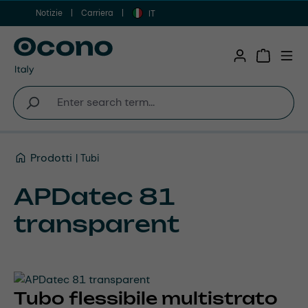
Notizie
Carriera
Vai al contenuto principale
IT
Shopping 
Prodotti
Tubi
APDatec 81
transparent
Tubo flessibile multistrato