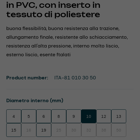
in PVC, con inserto in
tessuto di poliestere
buona flessibilità, buona resistenza alla trazione,
allungamento finale, resistente allo schiacciamento,
resistenza all'alta pressione, interno molto liscio,
esterno liscio, esente ftalati
Product number:
ITA-81 010 30 50
Select
Diametro interno (mm)
4
5
6
8
9
10
12
13
15
16
19
25
30
32
38
50
(This option is currently unavailable.)
(This option is currently unavailable.)
(This option is currently unavailable.)
(This option is currently unavaila
(This option is currentl
(This option i