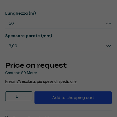
Select
Lunghezza (m)
Select
Spessore parete (mm)
Price on request
Content:
50 Meter
Prezzi IVA esclusa, più spese di spedizione
Product Quantity: Enter the desired amou
Add to shopping cart