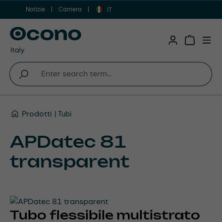
Notizie
Carriera
Vai al contenuto principale
IT
Shopping 
Prodotti
Tubi
APDatec 81
transparent
Tubo flessibile multistrato