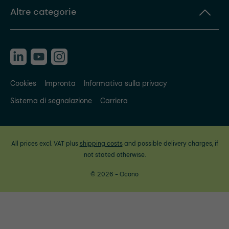
Altre categorie
Cookies
Impronta
Informativa sulla privacy
Sistema di segnalazione
Carriera
All prices excl. VAT plus
shipping costs
and possible delivery charges, if
not stated otherwise.
© 2026 - Ocono