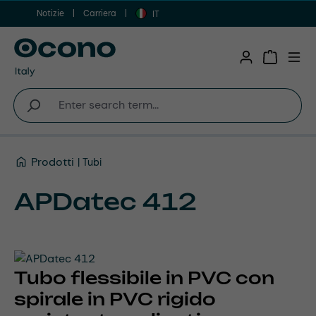
Notizie
Carriera
Vai al contenuto principale
IT
Shopping 
Prodotti
Tubi
APDatec 412
Tubo flessibile in PVC con
spirale in PVC rigido