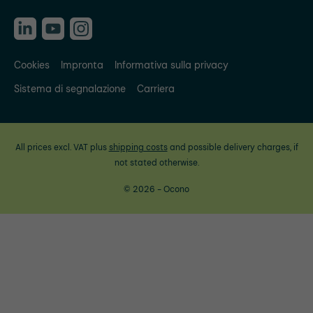
Cookies
Impronta
Informativa sulla privacy
Sistema di segnalazione
Carriera
All prices excl. VAT plus
shipping costs
and possible delivery charges, if
not stated otherwise.
© 2026 - Ocono