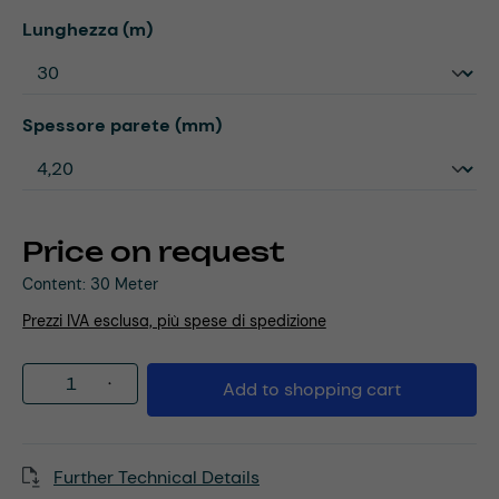
Select
Lunghezza (m)
Select
Spessore parete (mm)
Price on request
Content:
30 Meter
Prezzi IVA esclusa, più spese di spedizione
Product Quantity: Enter the desired amou
Add to shopping cart
Further Technical Details