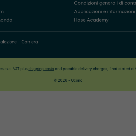
Condizioni generali di cont
am
Applicazioni e informazioni u
mondo
Hose Academy
alazione
Carriera
ces excl. VAT plus
shipping costs
and possible delivery charges, if not stated ot
© 2026 - Ocono