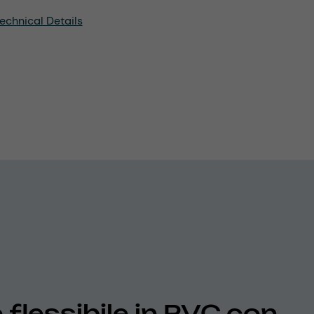
echnical Details
 flessibile in PVC con