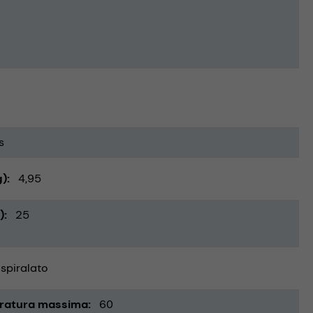
s
g)
4,95
)
25
 spiralato
ratura massima
60