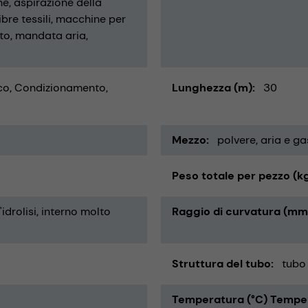
ne
aspirazione della
bre tessili
macchine per
nto
mandata aria
co
Condizionamento,
Lunghezza (m)
30
Mezzo
polvere
aria e ga
Peso totale per pezzo (k
'idrolisi
interno molto
Raggio di curvatura (mm
Struttura del tubo
tubo
Temperatura (°C) Tempe