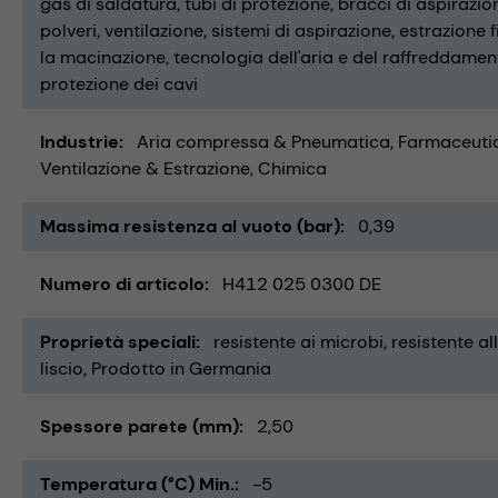
gas di saldatura
tubi di protezione
bracci di aspirazio
polveri
ventilazione
sistemi di aspirazione
estrazione fi
la macinazione
tecnologia dell'aria e del raffreddame
protezione dei cavi
Industrie
Aria compressa & Pneumatica
Farmaceuti
Ventilazione & Estrazione
Chimica
Massima resistenza al vuoto (bar)
0,39
Numero di articolo
H412 025 0300 DE
Proprietà speciali
resistente ai microbi
resistente all
liscio
Prodotto in Germania
Spessore parete (mm)
2,50
Temperatura (°C) Min.
-5