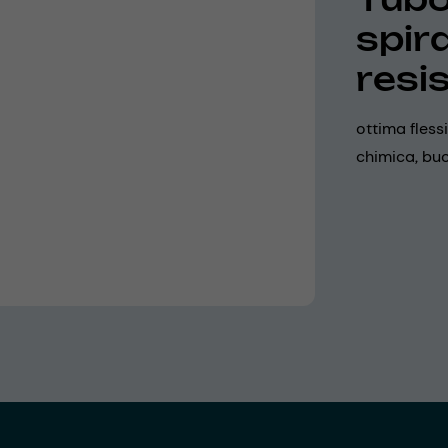
spira
resis
ottima fless
chimica, buo