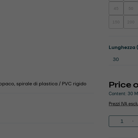
45
50
(This option is
(This
150
200
(This option is
(This
Select
Lunghezza 
Price 
opaco, spirale di plastica / PVC rigido
Content:
30 M
Prezzi IVA escl
Product 