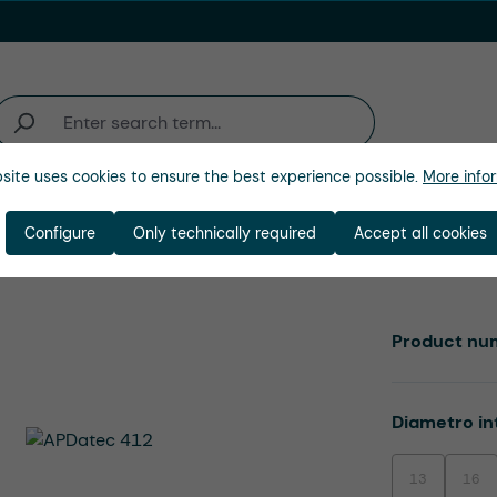
site uses cookies to ensure the best experience possible.
More infor
ienda
Configure
Only technically required
Accept all cookies
Product nu
Select
Diametro in
13
16
(This option is
(This