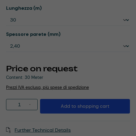
Select
Lunghezza (m)
Select
Spessore parete (mm)
Price on request
Content:
30 Meter
Prezzi IVA esclusa, più spese di spedizione
Product Quantity: Enter the desired amou
Add to shopping cart
Further Technical Details