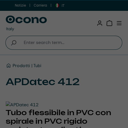
Notizie
Carriera
Vai al contenuto principale
IT
Shopping 
Prodotti
Tubi
APDatec 412
Tubo flessibile in PVC con
spirale in PVC rigido