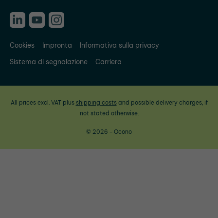
Cookies
Impronta
Informativa sulla privacy
Sistema di segnalazione
Carriera
All prices excl. VAT plus
shipping costs
and possible delivery charges, if
not stated otherwise.
© 2026 - Ocono