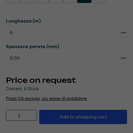
Select
Lunghezza (m)
Select
Spessore parete (mm)
Price on request
Content:
6 Stück
Prezzi IVA esclusa, più spese di spedizione
Product Quantity: Enter the desired amou
Add to shopping cart