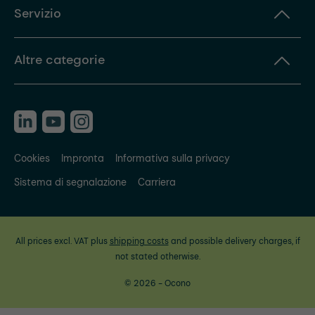
Servizio
Altre categorie
Cookies
Impronta
Informativa sulla privacy
Sistema di segnalazione
Carriera
All prices excl. VAT plus
shipping costs
and possible delivery charges, if
not stated otherwise.
© 2026 - Ocono