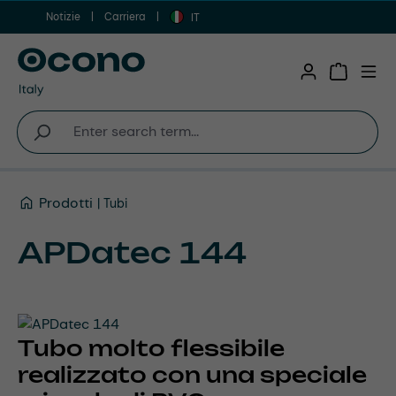
Notizie
Carriera
Vai al contenuto principale
IT
Shopping 
Prodotti
Tubi
APDatec 144
Tubo molto flessibile
realizzato con una speciale