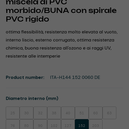
miscela di PVC
morbido/BUNA con spirale
PVC rigido
ottima flessibilità, resistenza molto elevata al vuoto,
interno liscio, esterno corrugato, ottima resistenza
chimica, buona resistenza all'ozono e ai raggi UV,
resistente alle intemperie
Product number:
ITA-H144 152 0060 DE
Select
Diametro interno (mm)
25
30
32
38
40
51
60
63
(This option is currently unavailable.)
(This option is currently unavailable.)
(This option is currently unavailable.)
(This option is currently unavailable.)
(This option is currently unavailable.)
(This option is currently unavaila
(This option is currentl
(This option i
76
80
90
102
127
152
203
(This option is currently unavailable.)
(This option is currently unavailable.)
(This option is currently unavailable.)
(This option is currently unavailable.)
(This option is currently unavailable.)
(This option is currentl