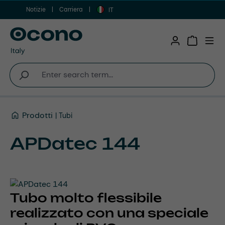
Notizie
Carriera
Vai al contenuto principale
IT
Shopping 
Prodotti
Tubi
APDatec 144
Tubo molto flessibile
realizzato con una speciale