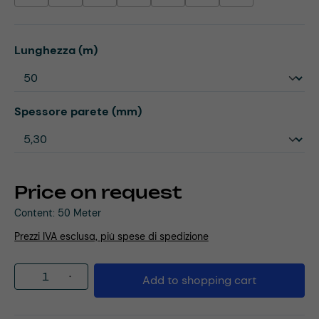
Select
Lunghezza (m)
Select
Spessore parete (mm)
Price on request
Content:
50 Meter
Prezzi IVA esclusa, più spese di spedizione
Product Quantity: Enter the desired amou
Add to shopping cart