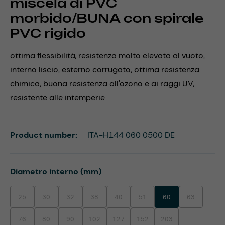
miscela di PVC
morbido/BUNA con spirale
PVC rigido
ottima flessibilità, resistenza molto elevata al vuoto,
interno liscio, esterno corrugato, ottima resistenza
chimica, buona resistenza all'ozono e ai raggi UV,
resistente alle intemperie
Product number:
ITA-H144 060 0500 DE
Select
Diametro interno (mm)
25
30
32
38
40
51
60
63
(This option is currently unavailable.)
(This option is currently unavailable.)
(This option is currently unavailable.)
(This option is currently unavailable.)
(This option is currently unavailable.)
(This option is currently unavaila
(This option i
76
80
90
102
127
152
203
(This option is currently unavailable.)
(This option is currently unavailable.)
(This option is currently unavailable.)
(This option is currently unavailable.)
(This option is currently unavailable.)
(This option is currently unavaila
(This option is currentl