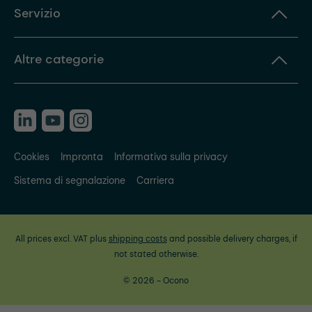
Servizio
Altre categorie
Cookies
Impronta
Informativa sulla privacy
Sistema di segnalazione
Carriera
All prices excl. VAT plus
shipping costs
and possible delivery charges, if
not stated otherwise.
© 2026 - Ocono