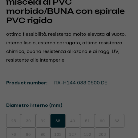
miscela di PVC
morbido/BUNA con spirale
PVC rigido
ottima flessibilità, resistenza molto elevata al vuoto,
interno liscio, esterno corrugato, ottima resistenza
chimica, buona resistenza all'ozono e ai raggi UV,
resistente alle intemperie
Product number:
ITA-H144 038 0500 DE
Select
Diametro interno (mm)
25
30
32
38
40
51
60
63
(This option is currently unavailable.)
(This option is currently unavailable.)
(This option is currently unavailable.)
(This option is currently unavailable.)
(This option is currently unavaila
(This option is currentl
(This option i
76
80
90
102
127
152
203
(This option is currently unavailable.)
(This option is currently unavailable.)
(This option is currently unavailable.)
(This option is currently unavailable.)
(This option is currently unavailable.)
(This option is currently unavaila
(This option is currentl