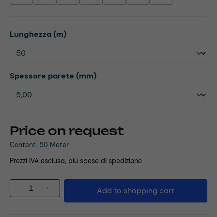
Select
Lunghezza (m)
Select
Spessore parete (mm)
Price on request
Content:
50 Meter
Prezzi IVA esclusa, più spese di spedizione
Product Quantity: Enter the desired amou
Add to shopping cart