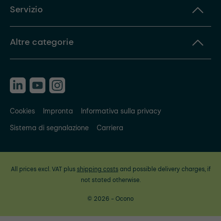
Servizio
Altre categorie
Cookies
Impronta
Informativa sulla privacy
Sistema di segnalazione
Carriera
All prices excl. VAT plus
shipping costs
and possible delivery charges, if
not stated otherwise.
© 2026 - Ocono