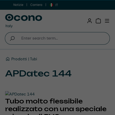
Notizie
Carriera
Vai al contenuto principale
IT
Shopping 
Prodotti
Tubi
APDatec 144
Tubo molto flessibile
realizzato con una speciale