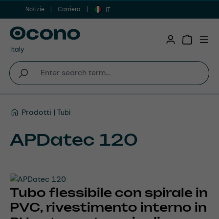
Notizie
Carriera
Vai al contenuto principale
IT
Shopping 
Prodotti
Tubi
APDatec 120
Tubo flessibile con spirale in
PVC, rivestimento interno in