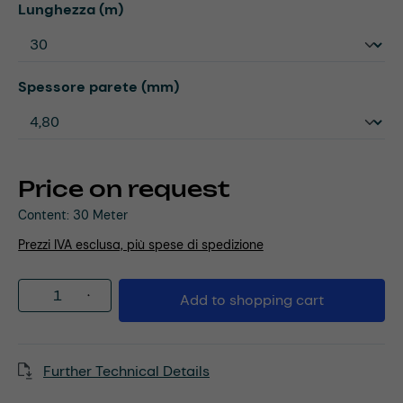
Select
Lunghezza (m)
Select
Spessore parete (mm)
Price on request
Content:
30 Meter
Prezzi IVA esclusa, più spese di spedizione
Product Quantity: Enter the desired amou
Add to shopping cart
Further Technical Details