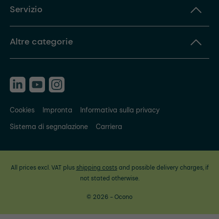
Servizio
Altre categorie
Cookies
Impronta
Informativa sulla privacy
Sistema di segnalazione
Carriera
All prices excl. VAT plus
shipping costs
and possible delivery charges, if
not stated otherwise.
© 2026 - Ocono