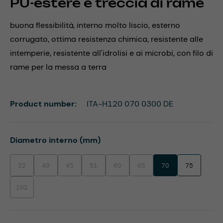
PU-estere e treccia di rame
buona flessibilità, interno molto liscio, esterno
corrugato, ottima resistenza chimica, resistente alle
intemperie, resistente all'idrolisi e ai microbi, con filo di
rame per la messa a terra
Product number:
ITA-H120 070 0300 DE
Select
Diametro interno (mm)
32
40
45
51
60
65
70
75
(This option is currently unavailable.)
(This option is currently unavailable.)
(This option is currently unavailable.)
(This option is currently unavailable.)
(This option is currently unavailable.)
(This option is currently unavaila
102
(This option is currently unavailable.)