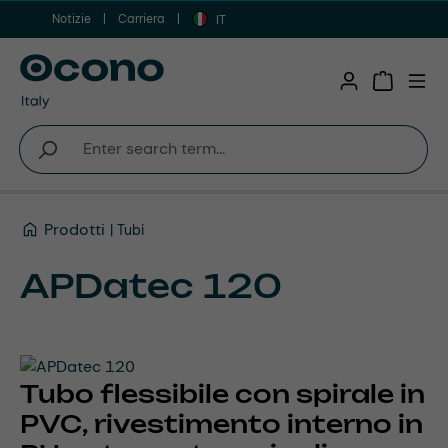
Notizie
Carriera
Vai al contenuto principale
IT
Shopping 
Prodotti
Tubi
APDatec 120
Tubo flessibile con spirale in
PVC, rivestimento interno in