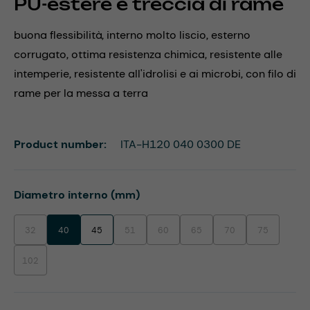
PU-estere e treccia di rame
buona flessibilità, interno molto liscio, esterno
corrugato, ottima resistenza chimica, resistente alle
intemperie, resistente all'idrolisi e ai microbi, con filo di
rame per la messa a terra
Product number:
ITA-H120 040 0300 DE
Select
Diametro interno (mm)
32
40
45
51
60
65
70
75
(This option is currently unavailable.)
(This option is currently unavailable.)
(This option is currently unavailable.)
(This option is currently unavaila
(This option is currentl
(This option i
102
(This option is currently unavailable.)