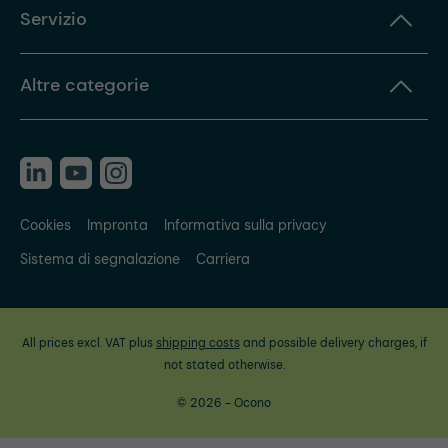
Servizio
Altre categorie
Cookies
Impronta
Informativa sulla privacy
Sistema di segnalazione
Carriera
All prices excl. VAT plus
shipping costs
and possible delivery charges, if
not stated otherwise.
© 2026 - Ocono