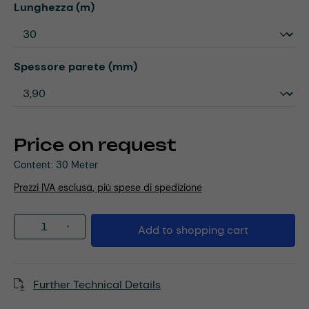
Select
Lunghezza (m)
Select
Spessore parete (mm)
Price on request
Content:
30 Meter
Prezzi IVA esclusa, più spese di spedizione
Product Quantity: Enter the desired amou
Add to shopping cart
Further Technical Details