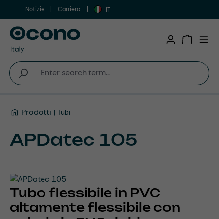
Notizie
Carriera
Vai al contenuto principale
IT
Shopping 
Prodotti
Tubi
APDatec 105
Tubo flessibile in PVC
altamente flessibile con