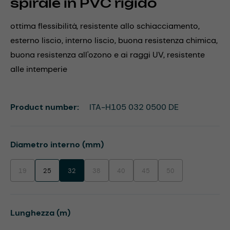
spirale in PVC rigido
ottima flessibilità, resistente allo schiacciamento,
esterno liscio, interno liscio, buona resistenza chimica,
buona resistenza all'ozono e ai raggi UV, resistente
alle intemperie
Product number:
ITA-H105 032 0500 DE
Select
Diametro interno (mm)
19
25
32
38
40
45
50
(This option is currently unavailable.)
(This option is currently unavailable.)
(This option is currently unavailable.)
(This option is currently unavaila
(This option is currentl
Select
Lunghezza (m)