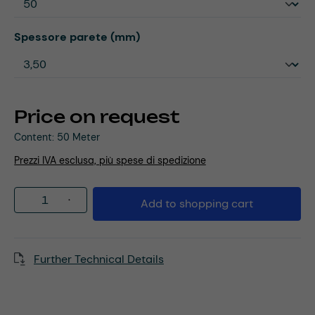
Select
Spessore parete (mm)
Price on request
Content:
50 Meter
Prezzi IVA esclusa, più spese di spedizione
Product Quantity: Enter the desired amou
Add to shopping cart
Further Technical Details